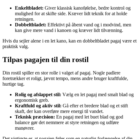
Enkeltbladet:
Giver klassisk kanofølelse, bedre kontrol og
mulighed for at skifte side. Kræver lidt teknik for at holde
retningen.
Dobbeltbladet:
Effektivt på åbent vand og i modvind, men
kan give mere vand i kanoen og kræver lidt tilvænning.
Hvis du sejler alene i en let kano, kan en dobbeltbladet pagaj være et
praktisk valg.
Tilpas pagajen til din rostil
Din rostil spiller en stor rolle i valget af pagaj. Nogle padlere
foretrækker et roligt, jævnt tempo, mens andre bruger kraftfulde,
hurtige tag.
Rolig og afslappet stil:
Vælg en let pagaj med smalt blad og
ergonomisk greb.
Kraftfuld og aktiv stil:
Gå efter et bredere blad og et stift
skaft, der kan overføre mere energi til vandet.
Teknisk præcision:
En pagaj med let buet blad og god
balance gør det nemmere at styre retningen og udføre
manøvrer.
Det vigtigste er, at pagajen føles som en naturlig forlængelse af din