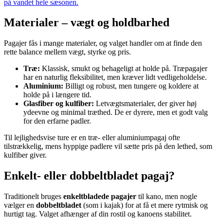
på vandet hele sæsonen.
Materialer – vægt og holdbarhed
Pagajer fås i mange materialer, og valget handler om at finde den
rette balance mellem vægt, styrke og pris.
Træ:
Klassisk, smukt og behageligt at holde på. Træpagajer
har en naturlig fleksibilitet, men kræver lidt vedligeholdelse.
Aluminium:
Billigt og robust, men tungere og koldere at
holde på i længere tid.
Glasfiber og kulfiber:
Letvægtsmaterialer, der giver høj
ydeevne og minimal træthed. De er dyrere, men et godt valg
for den erfarne padler.
Til lejlighedsvise ture er en træ- eller aluminiumpagaj ofte
tilstrækkelig, mens hyppige padlere vil sætte pris på den lethed, som
kulfiber giver.
Enkelt- eller dobbeltbladet pagaj?
Traditionelt bruges
enkeltbladede pagajer
til kano, men nogle
vælger en
dobbeltbladet
(som i kajak) for at få et mere rytmisk og
hurtigt tag. Valget afhænger af din rostil og kanoens stabilitet.