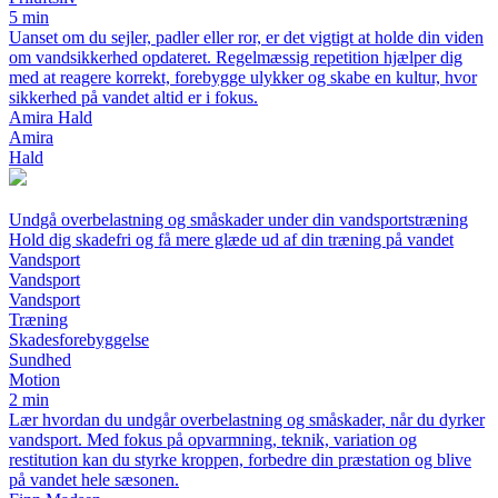
5 min
Uanset om du sejler, padler eller ror, er det vigtigt at holde din viden
om vandsikkerhed opdateret. Regelmæssig repetition hjælper dig
med at reagere korrekt, forebygge ulykker og skabe en kultur, hvor
sikkerhed på vandet altid er i fokus.
Amira Hald
Amira
Hald
Undgå overbelastning og småskader under din vandsportstræning
Hold dig skadefri og få mere glæde ud af din træning på vandet
Vandsport
Vandsport
Vandsport
Træning
Skadesforebyggelse
Sundhed
Motion
2 min
Lær hvordan du undgår overbelastning og småskader, når du dyrker
vandsport. Med fokus på opvarmning, teknik, variation og
restitution kan du styrke kroppen, forbedre din præstation og blive
på vandet hele sæsonen.