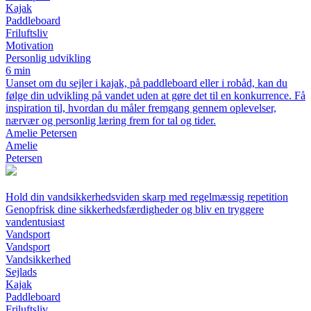
Kajak
Paddleboard
Friluftsliv
Motivation
Personlig udvikling
6 min
Uanset om du sejler i kajak, på paddleboard eller i robåd, kan du
følge din udvikling på vandet uden at gøre det til en konkurrence. Få
inspiration til, hvordan du måler fremgang gennem oplevelser,
nærvær og personlig læring frem for tal og tider.
Amelie Petersen
Amelie
Petersen
Hold din vandsikkerhedsviden skarp med regelmæssig repetition
Genopfrisk dine sikkerhedsfærdigheder og bliv en tryggere
vandentusiast
Vandsport
Vandsport
Vandsikkerhed
Sejlads
Kajak
Paddleboard
Friluftsliv