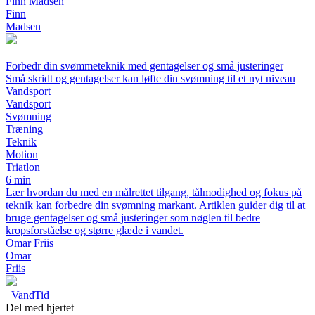
Finn Madsen
Finn
Madsen
Forbedr din svømmeteknik med gentagelser og små justeringer
Små skridt og gentagelser kan løfte din svømning til et nyt niveau
Vandsport
Vandsport
Svømning
Træning
Teknik
Motion
Triatlon
6 min
Lær hvordan du med en målrettet tilgang, tålmodighed og fokus på
teknik kan forbedre din svømning markant. Artiklen guider dig til at
bruge gentagelser og små justeringer som nøglen til bedre
kropsforståelse og større glæde i vandet.
Omar Friis
Omar
Friis
_
VandTid
Del med hjertet