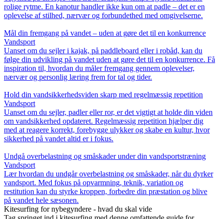
rolige rytme. En kanotur handler ikke kun om at padle – det er en
oplevelse af stilhed, nærvær og forbundethed med omgivelserne.
Mål din fremgang på vandet – uden at gøre det til en konkurrence
Vandsport
Uanset om du sejler i kajak, på paddleboard eller i robåd, kan du
følge din udvikling på vandet uden at gøre det til en konkurrence. Få
inspiration til, hvordan du måler fremgang gennem oplevelser,
nærvær og personlig læring frem for tal og tider.
Hold din vandsikkerhedsviden skarp med regelmæssig repetition
Vandsport
Uanset om du sejler, padler eller ror, er det vigtigt at holde din viden
om vandsikkerhed opdateret. Regelmæssig repetition hjælper dig
med at reagere korrekt, forebygge ulykker og skabe en kultur, hvor
sikkerhed på vandet altid er i fokus.
Undgå overbelastning og småskader under din vandsportstræning
Vandsport
Lær hvordan du undgår overbelastning og småskader, når du dyrker
vandsport. Med fokus på opvarmning, teknik, variation og
restitution kan du styrke kroppen, forbedre din præstation og blive
på vandet hele sæsonen.
Kitesurfing for nybegyndere - hvad du skal vide
Tag springet ind i kitesurfing med denne omfattende guide for