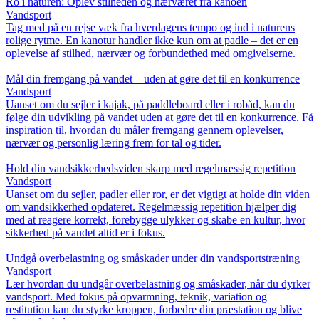
Ro i naturen: Oplev stilheden og nærværet fra kanoen
Vandsport
Tag med på en rejse væk fra hverdagens tempo og ind i naturens
rolige rytme. En kanotur handler ikke kun om at padle – det er en
oplevelse af stilhed, nærvær og forbundethed med omgivelserne.
Mål din fremgang på vandet – uden at gøre det til en konkurrence
Vandsport
Uanset om du sejler i kajak, på paddleboard eller i robåd, kan du
følge din udvikling på vandet uden at gøre det til en konkurrence. Få
inspiration til, hvordan du måler fremgang gennem oplevelser,
nærvær og personlig læring frem for tal og tider.
Hold din vandsikkerhedsviden skarp med regelmæssig repetition
Vandsport
Uanset om du sejler, padler eller ror, er det vigtigt at holde din viden
om vandsikkerhed opdateret. Regelmæssig repetition hjælper dig
med at reagere korrekt, forebygge ulykker og skabe en kultur, hvor
sikkerhed på vandet altid er i fokus.
Undgå overbelastning og småskader under din vandsportstræning
Vandsport
Lær hvordan du undgår overbelastning og småskader, når du dyrker
vandsport. Med fokus på opvarmning, teknik, variation og
restitution kan du styrke kroppen, forbedre din præstation og blive