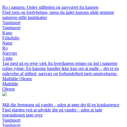
Ro i naturen: Oplev stilheden og nærværet fra kanoen
Find roen og fordybelsen, mens du lader kanoen glide gennem
naturens stille landskaber
Vandsport
Vandsport
Kano
Friluftsliv
Natur
Ro
Nærvær
3 min
Tag med på en rejse væk fra hverdagens tempo og ind i naturens
rolige rytme. En kanotur handler ikke kun om at padle – det er en
oplevelse af stilhed, nærvær og forbundethed med omgivelserne.
Mathilde Olesen
Mathilde
Olesen
Mål din fremgang på vandet – uden at gøre det til en konkurrence
Find glæden ved at udvikle dig på vandet – uden at lade
præstationen tage over
Vandsport
Vandsport