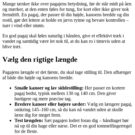
Mange tænker ikke over pagajens betydning, før de står midt på åen
og mærker, at den enten føles for tung, for kort eller ikke giver nok
fremdrift. En pagaj, der passer til din højde, kanoens bredde og din
rostil, gør det lettere at holde en jævn rytme og bevare kontrollen –
især i vind eller strøm.
En god pagaj skal føles naturlig i hånden, give et effektivt træk i
vandet og samtidig være let nok til, at du kan ro i timevis uden at
blive træt.
Vælg den rigtige længde
Pagajens længde er det første, du skal tage stilling til. Den afhænger
af både din højde og kanoens bredde.
Smalle kanoer og lav siddestilling:
Her passer en kortere
pagaj bedst, typisk mellem 130 og 140 cm. Den giver
hurtigere og mere præcise tag.
Bredere kanoer eller højere sæder:
Vælg en længere pagaj,
omkring 145–160 cm, så du kan nå vandet uden at skulle
læne dig for meget frem.
Test længden:
Sæt pagajen lodret foran dig – håndtaget bør
nå op til din hage eller næse. Det er en god tommelfingerregel
for de fleste.