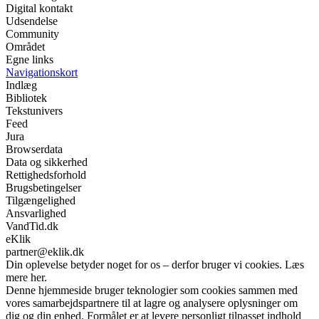
Digital kontakt
Udsendelse
Community
Området
Egne links
Navigationskort
Indlæg
Bibliotek
Tekstunivers
Feed
Jura
Browserdata
Data og sikkerhed
Rettighedsforhold
Brugsbetingelser
Tilgængelighed
Ansvarlighed
VandTid.dk
eKlik
partner@eklik.dk
Din oplevelse betyder noget for os – derfor bruger vi cookies. Læs
mere her.
Denne hjemmeside bruger teknologier som cookies sammen med
vores samarbejdspartnere til at lagre og analysere oplysninger om
dig og din enhed. Formålet er at levere personligt tilpasset indhold